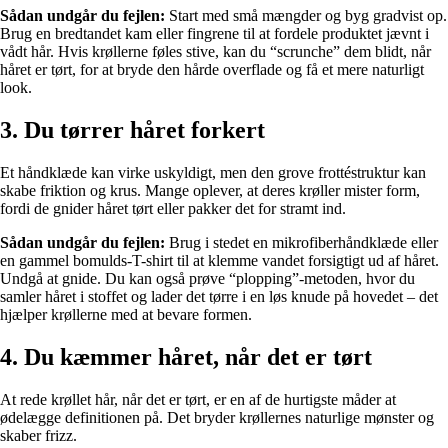
Sådan undgår du fejlen:
Start med små mængder og byg gradvist op.
Brug en bredtandet kam eller fingrene til at fordele produktet jævnt i
vådt hår. Hvis krøllerne føles stive, kan du “scrunche” dem blidt, når
håret er tørt, for at bryde den hårde overflade og få et mere naturligt
look.
3. Du tørrer håret forkert
Et håndklæde kan virke uskyldigt, men den grove frottéstruktur kan
skabe friktion og krus. Mange oplever, at deres krøller mister form,
fordi de gnider håret tørt eller pakker det for stramt ind.
Sådan undgår du fejlen:
Brug i stedet en mikrofiberhåndklæde eller
en gammel bomulds-T-shirt til at klemme vandet forsigtigt ud af håret.
Undgå at gnide. Du kan også prøve “plopping”-metoden, hvor du
samler håret i stoffet og lader det tørre i en løs knude på hovedet – det
hjælper krøllerne med at bevare formen.
4. Du kæmmer håret, når det er tørt
At rede krøllet hår, når det er tørt, er en af de hurtigste måder at
ødelægge definitionen på. Det bryder krøllernes naturlige mønster og
skaber frizz.