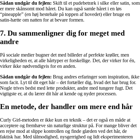
Sådan undgår du fejlen:
Skift til et pudebetræk i silke eller satin, som
er mere skånsomt mod håret. Du kan også samle håret i en løs
“pineapple” (en høj hestehale på toppen af hovedet) eller bruge en
satin-hætte om natten for at bevare formen.
7. Du sammenligner dig for meget med
andre
På sociale medier bugner det med billeder af perfekte krøller, men
virkeligheden er, at alle hårtyper er forskellige. Det, der virker for én,
virker ikke nødvendigvis for en anden.
Sådan undgår du fejlen:
Brug andres erfaringer som inspiration, ikke
som facit. Lyt til dit eget hår – det fortæller dig, hvad det har brug for.
Nogle trives bedst med lette produkter, andre med tungere fugt. Det
vigtigste er, at du lærer dit hår at kende og nyder processen.
En metode, der handler om mere end hår
Curly Girl-metoden er ikke kun en teknik – det er også en måde at
acceptere og fremhæve sin naturlige struktur på. For mange bliver det
en rejse mod at slippe kontrollen og finde glæden ved det hår, de
faktisk har. Med tålmodighed, nysgerrighed og lidt eksperimenteren