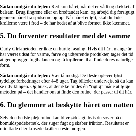
Sådan undgår du fejlen:
Red kun håret, når det er vådt og dækket af
balsam. Brug fingrene eller en bredtandet kam, og arbejd dig forsigtigt
gennem håret fra spidserne og op. Når håret er tørt, skal du lade
krøllerne være i fred – de har bedst af at blive formet, ikke kæmmet.
5. Du forventer resultater med det samme
Curly Girl-metoden er ikke en hurtig løsning. Hvis dit hår i mange år
har været udsat for varme, farve og udtørrende produkter, tager det tid
at genopbygge fugtbalancen og få krøllerne til at finde deres naturlige
form.
Sådan undgår du fejlen:
Vær tålmodig. De fleste oplever først
tydelige forbedringer efter 4–8 uger. Tag billeder undervejs, så du kan
se udviklingen. Og husk, at der ikke findes én “rigtig” måde at følge
metoden på – det handler om at finde den rutine, der passer til dit hår.
6. Du glemmer at beskytte håret om natten
Selv den bedste plejerutine kan blive ødelagt, hvis du sover på et
bomuldspudebetræk, der suger fugt og skaber friktion. Resultatet er
ofte flade eller krusede krøller næste morgen.