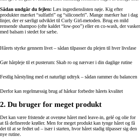
Sådan undgår du fejlen:
Læs ingredienslisten nøje. Kig efter
produkter mærket “sulfatfri” og “siliconefri”. Mange mærker har i dag
linjer, der er særligt udviklet til Curly Girl-metoden. Brug en mild
rensende shampoo (ofte kaldet “low-poo”) eller en co-wash, der vasker
med balsam i stedet for sæbe.
Hårets styrke gennem livet – sådan tilpasser du plejen til hver livsfase
Gør hårpleje til et pusterum: Skab ro og nærvær i din daglige rutine
Festlig hårstyling med et naturligt udtryk – sådan rammer du balancen
Derfor kan regelmæssig brug af hårkur forbedre hårets kvalitet
2. Du bruger for meget produkt
Det kan være fristende at overøse håret med leave-in, gelé og olie for
at få definerede krøller. Men for meget produkt kan tynge håret og få
det til at se fedtet ud – især i starten, hvor håret stadig tilpasser sig den
nye rutine.