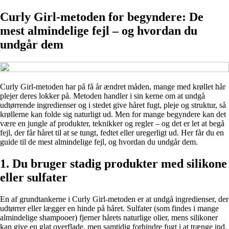
Curly Girl-metoden for begyndere: De
mest almindelige fejl – og hvordan du
undgår dem
Curly Girl-metoden har på få år ændret måden, mange med krøllet hår
plejer deres lokker på. Metoden handler i sin kerne om at undgå
udtørrende ingredienser og i stedet give håret fugt, pleje og struktur, så
krøllerne kan folde sig naturligt ud. Men for mange begyndere kan det
være en jungle af produkter, teknikker og regler – og det er let at begå
fejl, der får håret til at se tungt, fedtet eller uregerligt ud. Her får du en
guide til de mest almindelige fejl, og hvordan du undgår dem.
1. Du bruger stadig produkter med silikone
eller sulfater
En af grundtankerne i Curly Girl-metoden er at undgå ingredienser, der
udtørrer eller lægger en hinde på håret. Sulfater (som findes i mange
almindelige shampooer) fjerner hårets naturlige olier, mens silikoner
kan give en glat overflade, men samtidig forhindre fugt i at trænge ind.