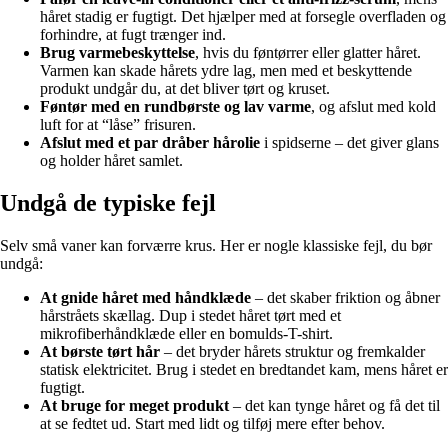
håret stadig er fugtigt. Det hjælper med at forsegle overfladen og
forhindre, at fugt trænger ind.
Brug varmebeskyttelse
, hvis du føntørrer eller glatter håret.
Varmen kan skade hårets ydre lag, men med et beskyttende
produkt undgår du, at det bliver tørt og kruset.
Føntør med en rundbørste og lav varme
, og afslut med kold
luft for at “låse” frisuren.
Afslut med et par dråber hårolie
i spidserne – det giver glans
og holder håret samlet.
Undgå de typiske fejl
Selv små vaner kan forværre krus. Her er nogle klassiske fejl, du bør
undgå:
At gnide håret med håndklæde
– det skaber friktion og åbner
hårstråets skællag. Dup i stedet håret tørt med et
mikrofiberhåndklæde eller en bomulds-T-shirt.
At børste tørt hår
– det bryder hårets struktur og fremkalder
statisk elektricitet. Brug i stedet en bredtandet kam, mens håret er
fugtigt.
At bruge for meget produkt
– det kan tynge håret og få det til
at se fedtet ud. Start med lidt og tilføj mere efter behov.