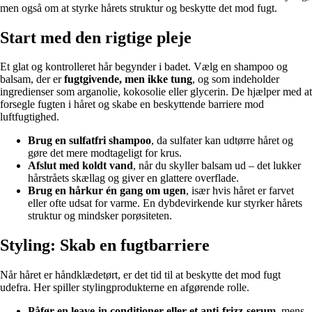
men også om at styrke hårets struktur og beskytte det mod fugt.
Start med den rigtige pleje
Et glat og kontrolleret hår begynder i badet. Vælg en shampoo og
balsam, der er
fugtgivende, men ikke tung
, og som indeholder
ingredienser som arganolie, kokosolie eller glycerin. De hjælper med at
forsegle fugten i håret og skabe en beskyttende barriere mod
luftfugtighed.
Brug en sulfatfri shampoo
, da sulfater kan udtørre håret og
gøre det mere modtageligt for krus.
Afslut med koldt vand
, når du skyller balsam ud – det lukker
hårstråets skællag og giver en glattere overflade.
Brug en hårkur én gang om ugen
, især hvis håret er farvet
eller ofte udsat for varme. En dybdevirkende kur styrker hårets
struktur og mindsker porøsiteten.
Styling: Skab en fugtbarriere
Når håret er håndklædetørt, er det tid til at beskytte det mod fugt
udefra. Her spiller stylingprodukterne en afgørende rolle.
Påfør en leave-in conditioner eller et anti-frizz-serum
, mens