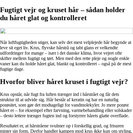
Fugtigt vejr og kruset hår – sådan holder
du håret glat og kontrolleret
Når luftfugtigheden stiger, kan selv det mest velplejede hår begynde at
leve sit eget liv. Krus, flyvske hårstrå og tabt glans er velkendte
udfordringer for mange – især i det danske klima, hvor vejret ofte
skifter mellem fugtigt og tørt. Men med den rette pleje og nogle enkle
vaner kan du holde håret glat, blankt og kontrolleret – også på de mest
fugtige dage.
Hvorfor bliver håret kruset i fugtigt vejr?
Krus opstår, når fugt fra luften trænger ind i hårstrået og får dets
struktur til at udvide sig. Hår består af keratin og har en naturlig
porøsitet, som gør det modtageligt for vandmolekyler. Jo mere porøst
håret er – for eksempel efter farvning, varmebehandling eller solskader
– desto lettere trænger fugten ind og forstyrrer hårets glatte overflade.
Resultatet er, at hårstråene svulmer op i forskellig grad, og frisuren
mister sin form. Derfor handler kampen mod krus ikke kun om styling,