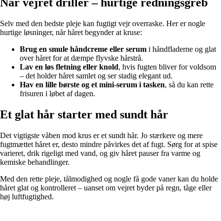
Når vejret driller – hurtige redningsgreb
Selv med den bedste pleje kan fugtigt vejr overraske. Her er nogle
hurtige løsninger, når håret begynder at kruse:
Brug en smule håndcreme eller serum
i håndfladerne og glat
over håret for at dæmpe flyvske hårstrå.
Lav en løs fletning eller knold
, hvis fugten bliver for voldsom
– det holder håret samlet og ser stadig elegant ud.
Hav en lille børste og et mini-serum i tasken
, så du kan rette
frisuren i løbet af dagen.
Et glat hår starter med sundt hår
Det vigtigste våben mod krus er et sundt hår. Jo stærkere og mere
fugtmættet håret er, desto mindre påvirkes det af fugt. Sørg for at spise
varieret, drik rigeligt med vand, og giv håret pauser fra varme og
kemiske behandlinger.
Med den rette pleje, tålmodighed og nogle få gode vaner kan du holde
håret glat og kontrolleret – uanset om vejret byder på regn, tåge eller
høj luftfugtighed.