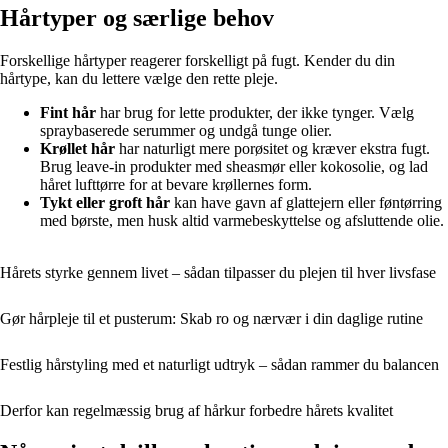
Hårtyper og særlige behov
Forskellige hårtyper reagerer forskelligt på fugt. Kender du din
hårtype, kan du lettere vælge den rette pleje.
Fint hår
har brug for lette produkter, der ikke tynger. Vælg
spraybaserede serummer og undgå tunge olier.
Krøllet hår
har naturligt mere porøsitet og kræver ekstra fugt.
Brug leave-in produkter med sheasmør eller kokosolie, og lad
håret lufttørre for at bevare krøllernes form.
Tykt eller groft hår
kan have gavn af glattejern eller føntørring
med børste, men husk altid varmebeskyttelse og afsluttende olie.
Hårets styrke gennem livet – sådan tilpasser du plejen til hver livsfase
Gør hårpleje til et pusterum: Skab ro og nærvær i din daglige rutine
Festlig hårstyling med et naturligt udtryk – sådan rammer du balancen
Derfor kan regelmæssig brug af hårkur forbedre hårets kvalitet