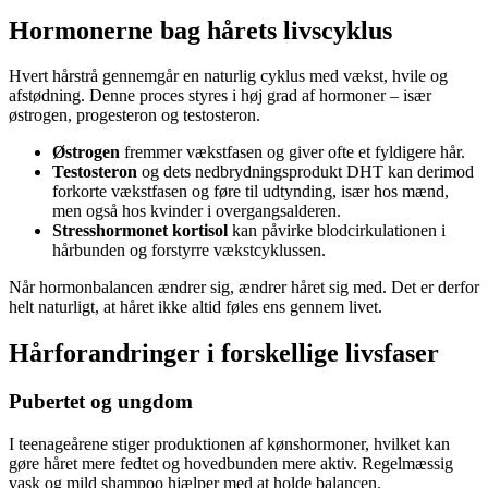
Hormonerne bag hårets livscyklus
Hvert hårstrå gennemgår en naturlig cyklus med vækst, hvile og
afstødning. Denne proces styres i høj grad af hormoner – især
østrogen, progesteron og testosteron.
Østrogen
fremmer vækstfasen og giver ofte et fyldigere hår.
Testosteron
og dets nedbrydningsprodukt DHT kan derimod
forkorte vækstfasen og føre til udtynding, især hos mænd,
men også hos kvinder i overgangsalderen.
Stresshormonet kortisol
kan påvirke blodcirkulationen i
hårbunden og forstyrre vækstcyklussen.
Når hormonbalancen ændrer sig, ændrer håret sig med. Det er derfor
helt naturligt, at håret ikke altid føles ens gennem livet.
Hårforandringer i forskellige livsfaser
Pubertet og ungdom
I teenageårene stiger produktionen af kønshormoner, hvilket kan
gøre håret mere fedtet og hovedbunden mere aktiv. Regelmæssig
vask og mild shampoo hjælper med at holde balancen.