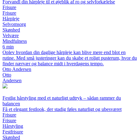
Forvandl din hårpleje til et øjeblik af ro og selvforkælelse
Frisure
Frisure
Hårpleje
Selvomsorg
Skønhed
Velvære
Mindfulness
6 min
Oplev hvordan din daglige hårpleje kan blive mere end blot en
rutine. Med små justeringer kan du skabe et roligt pusterum, hvor du
finder nærvær og balance midt i hverdagens tempo.
Otto Andersen
Otto
Andersen
Festlig hårstyling med et naturligt udtryk – sådan rammer du
balancen
Få et elegant festlook, der stadig føles naturligt og ubesværet
Frisure
Frisure
Hårstyling
Festfrisure
Skønhed