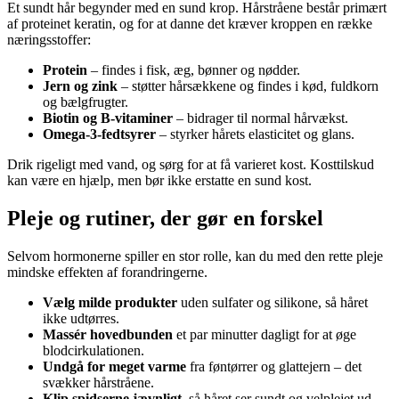
Et sundt hår begynder med en sund krop. Hårstråene består primært
af proteinet keratin, og for at danne det kræver kroppen en række
næringsstoffer:
Protein
– findes i fisk, æg, bønner og nødder.
Jern og zink
– støtter hårsækkene og findes i kød, fuldkorn
og bælgfrugter.
Biotin og B-vitaminer
– bidrager til normal hårvækst.
Omega-3-fedtsyrer
– styrker hårets elasticitet og glans.
Drik rigeligt med vand, og sørg for at få varieret kost. Kosttilskud
kan være en hjælp, men bør ikke erstatte en sund kost.
Pleje og rutiner, der gør en forskel
Selvom hormonerne spiller en stor rolle, kan du med den rette pleje
mindske effekten af forandringerne.
Vælg milde produkter
uden sulfater og silikone, så håret
ikke udtørres.
Massér hovedbunden
et par minutter dagligt for at øge
blodcirkulationen.
Undgå for meget varme
fra føntørrer og glattejern – det
svækker hårstråene.
Klip spidserne jævnligt
, så håret ser sundt og velplejet ud.