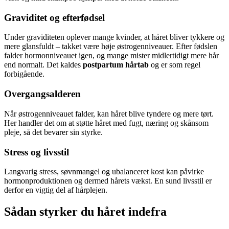
Graviditet og efterfødsel
Under graviditeten oplever mange kvinder, at håret bliver tykkere og
mere glansfuldt – takket være høje østrogenniveauer. Efter fødslen
falder hormonniveauet igen, og mange mister midlertidigt mere hår
end normalt. Det kaldes
postpartum hårtab
og er som regel
forbigående.
Overgangsalderen
Når østrogenniveauet falder, kan håret blive tyndere og mere tørt.
Her handler det om at støtte håret med fugt, næring og skånsom
pleje, så det bevarer sin styrke.
Stress og livsstil
Langvarig stress, søvnmangel og ubalanceret kost kan påvirke
hormonproduktionen og dermed hårets vækst. En sund livsstil er
derfor en vigtig del af hårplejen.
Sådan styrker du håret indefra