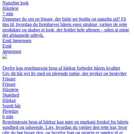
Naturligt look
Hårpleje
7 min
Drømmer du om en frisure, der både ser festlig og naturlig ud? Få
tips til, hvordan du fremhæver hårets egen struktur, vælger de rette
produkter og skaber et look, der holder hele aftenen – uden at miste
det afslappede udtryk.
Emil Jørgensen
Emil
Jørgensen
Derfor kan regelmæssig brug af hårkur forbedre hårets kvalitet
Giv dit hår nyt liv med en plejende rutine, der styrker og beskytter
Frisure
Frisure
Hårpleje
Skønhed
Hårkur
Sundt hår
Plejetips
6 min
Regelmæssig brug af hårkur kan gøre en markant forskel for hårets
sundhed og udseende. Læs, hvordan du vælger den rette kur, hvor
ofte du bør bruge den, og hvorfor fugt og protein er nøglen til et