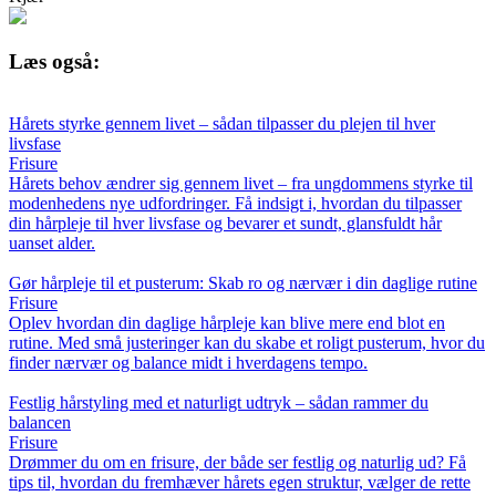
Læs også:
Hårets styrke gennem livet – sådan tilpasser du plejen til hver
livsfase
Frisure
Hårets behov ændrer sig gennem livet – fra ungdommens styrke til
modenhedens nye udfordringer. Få indsigt i, hvordan du tilpasser
din hårpleje til hver livsfase og bevarer et sundt, glansfuldt hår
uanset alder.
Gør hårpleje til et pusterum: Skab ro og nærvær i din daglige rutine
Frisure
Oplev hvordan din daglige hårpleje kan blive mere end blot en
rutine. Med små justeringer kan du skabe et roligt pusterum, hvor du
finder nærvær og balance midt i hverdagens tempo.
Festlig hårstyling med et naturligt udtryk – sådan rammer du
balancen
Frisure
Drømmer du om en frisure, der både ser festlig og naturlig ud? Få
tips til, hvordan du fremhæver hårets egen struktur, vælger de rette