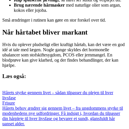
Brug nærende hårmasker
med naturlige olier som argan,
kokos eller jojoba.
Små ændringer i rutinen kan gøre en stor forskel over tid.
Når hårtabet bliver markant
Hvis du oplever pludseligt eller kraftigt hårtab, kan det være en god
idé at tale med lægen. Nogle gange skyldes det hormonelle
ubalancer som stofskiftesygdom, PCOS eller jernmangel. En
blodprøve kan give klarhed, og der findes behandlinger, der kan
hjælpe.
Læs også:
Hårets styrke gennem livet – sådan tilpasser du plejen til hver
livsfase
Frisure
Hårets behov ændrer sig gennem livet – fra ungdommens styrke til
modenhedens nye udfordringer. Få indsigt i, hvordan du tilpasser
din hårpleje til hver livsfase og bevarer et sundt, glansfuldt hår
uanset alder.