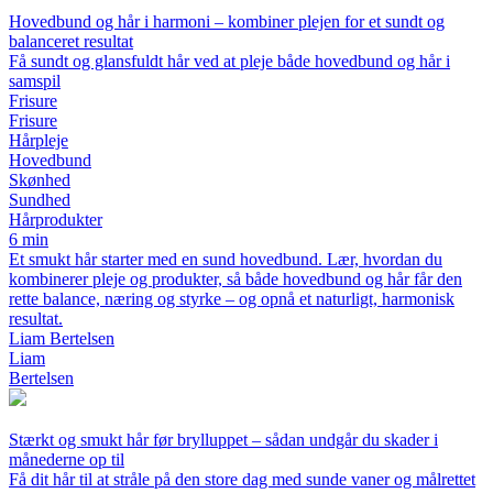
Hovedbund og hår i harmoni – kombiner plejen for et sundt og
balanceret resultat
Få sundt og glansfuldt hår ved at pleje både hovedbund og hår i
samspil
Frisure
Frisure
Hårpleje
Hovedbund
Skønhed
Sundhed
Hårprodukter
6 min
Et smukt hår starter med en sund hovedbund. Lær, hvordan du
kombinerer pleje og produkter, så både hovedbund og hår får den
rette balance, næring og styrke – og opnå et naturligt, harmonisk
resultat.
Liam Bertelsen
Liam
Bertelsen
Stærkt og smukt hår før brylluppet – sådan undgår du skader i
månederne op til
Få dit hår til at stråle på den store dag med sunde vaner og målrettet