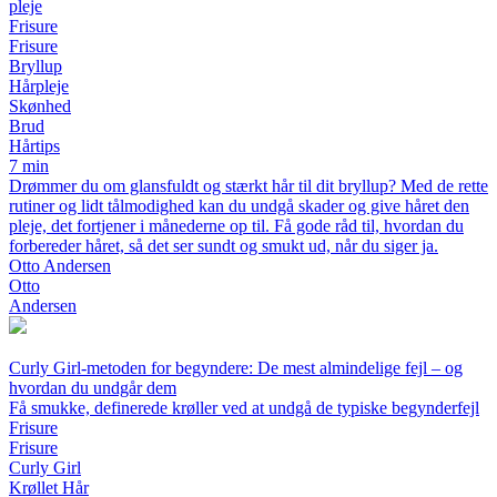
pleje
Frisure
Frisure
Bryllup
Hårpleje
Skønhed
Brud
Hårtips
7 min
Drømmer du om glansfuldt og stærkt hår til dit bryllup? Med de rette
rutiner og lidt tålmodighed kan du undgå skader og give håret den
pleje, det fortjener i månederne op til. Få gode råd til, hvordan du
forbereder håret, så det ser sundt og smukt ud, når du siger ja.
Otto Andersen
Otto
Andersen
Curly Girl-metoden for begyndere: De mest almindelige fejl – og
hvordan du undgår dem
Få smukke, definerede krøller ved at undgå de typiske begynderfejl
Frisure
Frisure
Curly Girl
Krøllet Hår