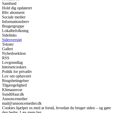
Samfund
Hold dig opdateret
Bliv abonnent
Sociale medier
Informationsbrev
Brugergruppe
Lokalbefolkning
Sidelinks
Sideoversigt
Tekster
Galleri
Nyhedssektion
RSS
Lovgrundlag
Internetcookies
Politik for privatliv
Lov om ophavsret
Brugsbetingelser
Tilgængelighed
Klimaansvar
SundtHaar.dk
Annoncemedier
mail@annoncemedier.dk
Cookies hjælper os med at forstå, hvordan du bruger siden – og gøre
den bedre. Læs mere her.