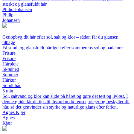
stærkt og glansfuldt hår.
Philip Johansen
Philip
Johansen
Genopbyg dit hår efter sol, salt og klor – sådan får du glansen
tilbage
Få sundt og glansfuldt hår igen efter sommerens sol og badeture
Frisure
Frisure
Hårpleje
Skønhed
Sommer
Hårkur
Sundt hår
5 min
Sol, saltvand og klor kan slide på håret og gøre det tørt og livløst. I
denne guide får du tips til, hvordan du renser, plejer og beskytter dit
hår, så det genvinder sin styrke og naturlige glans efter ferien.
Agnes Kjær
Agnes
Kjær