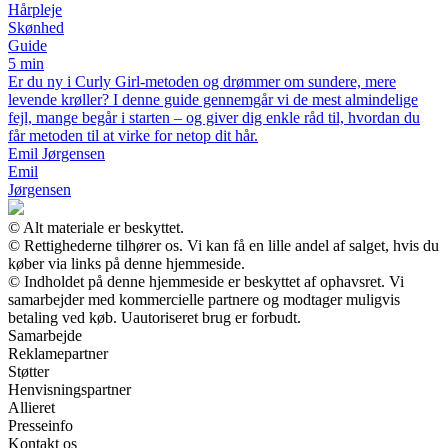
Hårpleje
Skønhed
Guide
5 min
Er du ny i Curly Girl-metoden og drømmer om sundere, mere
levende krøller? I denne guide gennemgår vi de mest almindelige
fejl, mange begår i starten – og giver dig enkle råd til, hvordan du
får metoden til at virke for netop dit hår.
Emil Jørgensen
Emil
Jørgensen
© Alt materiale er beskyttet.
© Rettighederne tilhører os. Vi kan få en lille andel af salget, hvis du
køber via links på denne hjemmeside.
© Indholdet på denne hjemmeside er beskyttet af ophavsret. Vi
samarbejder med kommercielle partnere og modtager muligvis
betaling ved køb. Uautoriseret brug er forbudt.
Samarbejde
Reklamepartner
Støtter
Henvisningspartner
Allieret
Presseinfo
Kontakt os