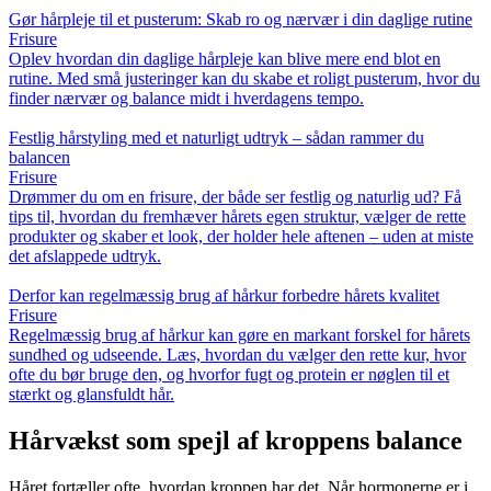
Gør hårpleje til et pusterum: Skab ro og nærvær i din daglige rutine
Frisure
Oplev hvordan din daglige hårpleje kan blive mere end blot en
rutine. Med små justeringer kan du skabe et roligt pusterum, hvor du
finder nærvær og balance midt i hverdagens tempo.
Festlig hårstyling med et naturligt udtryk – sådan rammer du
balancen
Frisure
Drømmer du om en frisure, der både ser festlig og naturlig ud? Få
tips til, hvordan du fremhæver hårets egen struktur, vælger de rette
produkter og skaber et look, der holder hele aftenen – uden at miste
det afslappede udtryk.
Derfor kan regelmæssig brug af hårkur forbedre hårets kvalitet
Frisure
Regelmæssig brug af hårkur kan gøre en markant forskel for hårets
sundhed og udseende. Læs, hvordan du vælger den rette kur, hvor
ofte du bør bruge den, og hvorfor fugt og protein er nøglen til et
stærkt og glansfuldt hår.
Hårvækst som spejl af kroppens balance
Håret fortæller ofte, hvordan kroppen har det. Når hormonerne er i