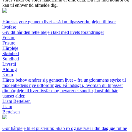
kan til enhver tid afmelde dig.
Hårets styrke gennem livet – sådan tilpasser du plejen til hver
livsfase
Giv dit hår den rette pleje i takt med livets forandringer
Frisure
Frisure
Hårpleje
Skønhed
Sundhed
Livsstil
Aldring
3 min
Hårets behov ændrer sig gennem livet – fra ungdommens styrke til
modenhedens nye udfordringer. Få indsigt i, hvordan du tilpasser
din hårpleje til hver livsfase og bevarer et sundt, glansfuldt hår
uanset alder.
Liam Bertelsen
Liam
Bertelsen
Gør hårpleje til et pusterum: Skab ro og nærvær i din daglige rutine